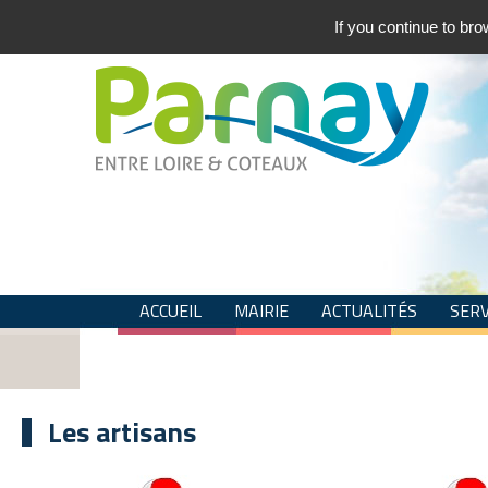
If you continue to bro
ACCUEIL
MAIRIE
ACTUALITÉS
SERV
COVID-19 "PARNAY DE CHEZ MOI"
Les artisans