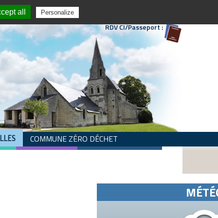
Suivez nous :
cept all
Personalize
RDV CI/Passeport :
COMMUNE ZÉRO DÉCHET
LLES
MÉTÉ