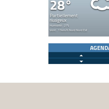
28°
Partiellement
nuageux
Humidité : 27%
Vent : 11km/h Nord Nord Est
AGEND